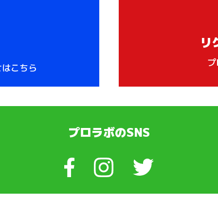
リ
プ
せはこちら
プロラボのSNS