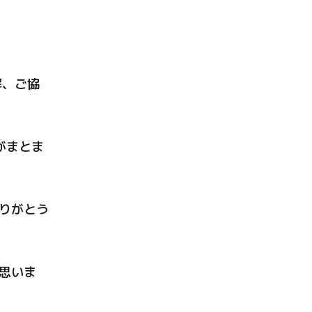
解、ご協
がまとま
りがとう
思いま