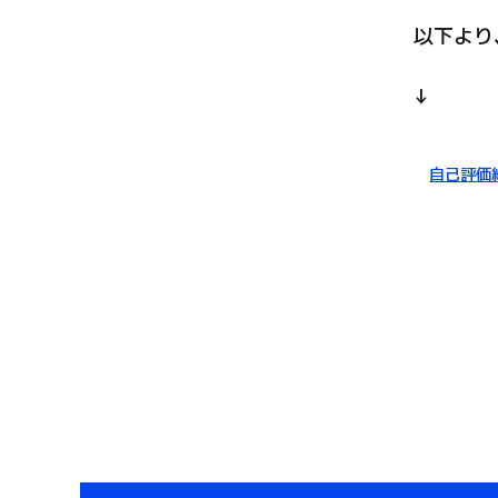
以下より
↓
自己評価
投
稿
ナ
ビ
ゲ